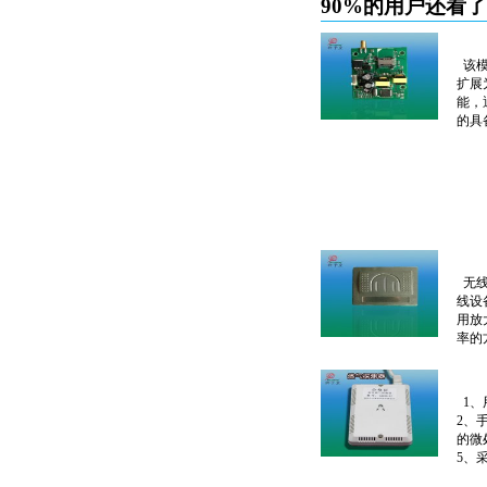
90%的用户还看
该模
扩展
能，
的具备
无线
线设
用放
率的方
1、
2、
的微
5、采