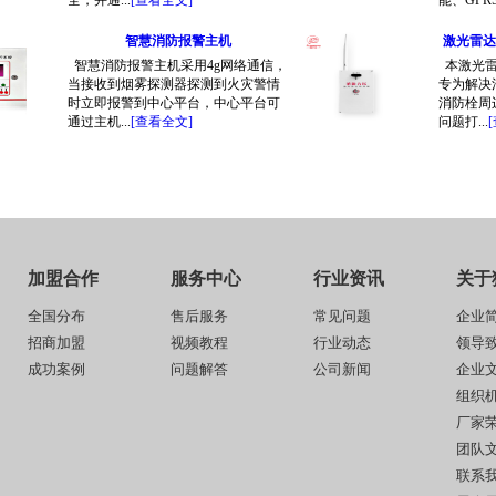
全，并通...
[查看全文]
能、GPRS
智慧消防报警主机
激光雷达
智慧消防报警主机采用4g网络通信，
本激光雷
当接收到烟雾探测器探测到火灾警情
专为解决
时立即报警到中心平台，中心平台可
消防栓周
通过主机...
[查看全文]
问题打...
加盟合作
服务中心
行业资讯
关于
全国分布
售后服务
常见问题
企业
招商加盟
视频教程
行业动态
领导
成功案例
问题解答
公司新闻
企业
组织
厂家
团队
联系