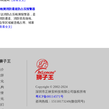
高速网...
[查看全文]
检测消防通道防占压报警器
达消防占压检测报警器，是
消防通道、消防登高场地、
边等区域被违规占用、堵塞
[查看全文]
狮子王
简介
致辞
文化
Copyright © 2002-2024
机构
深圳市正林安科技有限公司版权所有
荣誉
粤ICP备08114571号
文化
咨询热线：15118173249(微信同号)
我们