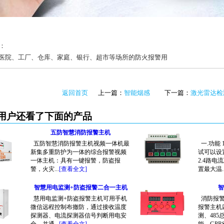
：
院、工厂、仓库、家庭、银行、超市等场所的防火报警用
返回首页
上一篇：
智能烟感
下一篇：
激光雷达检
的用户还看了下面的产品
五防智慧消防报警主机
五防智慧消防报警主机视频一体机最
一.功能 
新集多重防护为一体的综合报警视频
试可以设
一体主机：具有一键报警，防盗报
2.4路
警，火灾...
[查看全文]
置最大温..
智慧用电监测+防盗报警二合一主机
智
慧用电监测+防盗报警主机可用手机
消防报警
微信远程控制布撤防，通过接收温度
报警主机
探测器、电流探测器信号判断用电安
测、485